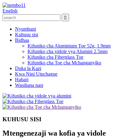
English
Nyumbani
Kuhusu sisi
Bidhaa
Kifuniko cha Aluminium Toe 52g, 1.9mm
Kifuniko cha vidole vya Alumini 2.5mm
Kifuniko cha Fiberglass Toe
Kifuniko cha Toe cha Mchanganyiko
Duka la Kazi
Kwa Nini Utuchague
Habari
Wasiliana nasi
KUHUSU SISI
Mtengenezaji wa kofia ya vidole