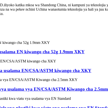
o katika mkoa wa Shandong China, ni kampuni ya teknolojia ya hal
nza na wa pekee nchini Uchina wanaotumia teknolojia ya hali ya juu 
ku.
ya usalama EN kiwango cha 52g 1.9mm XKY
tu vya usalama EN/CSA/ASTM kiwango cha XKY
atu vya usalama vya EN/CSA/ASTM Kiwango cha 2.5
idole vya plastiki kwa viatu vya usalama vya EN Stand