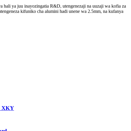
i ya juu inayozingatia R&D, utengenezaji na uuzaji wa kofia za
kutengeneza kifuniko cha alumini hadi unene wa 2.5mm, na kufanya
mm XKY
ard