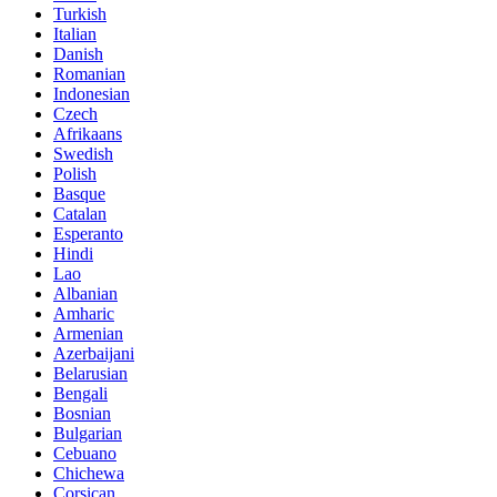
Turkish
Italian
Danish
Romanian
Indonesian
Czech
Afrikaans
Swedish
Polish
Basque
Catalan
Esperanto
Hindi
Lao
Albanian
Amharic
Armenian
Azerbaijani
Belarusian
Bengali
Bosnian
Bulgarian
Cebuano
Chichewa
Corsican