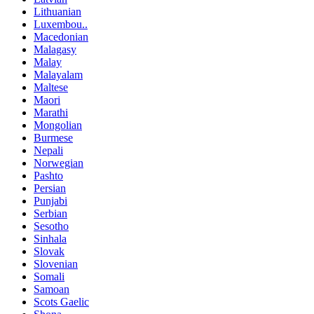
Lithuanian
Luxembou..
Macedonian
Malagasy
Malay
Malayalam
Maltese
Maori
Marathi
Mongolian
Burmese
Nepali
Norwegian
Pashto
Persian
Punjabi
Serbian
Sesotho
Sinhala
Slovak
Slovenian
Somali
Samoan
Scots Gaelic